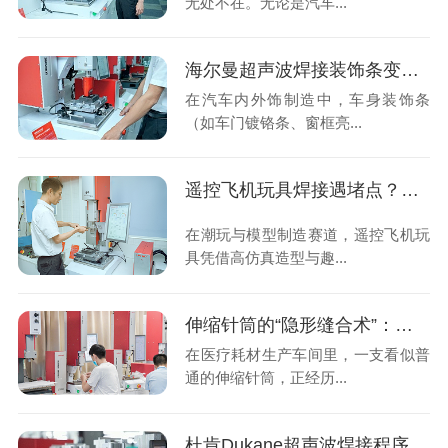
无处不在。无论是汽车...
海尔曼超声波焊接装饰条变形怎么办？灵高“四步法”精准修复
在汽车内外饰制造中，车身装饰条
（如车门镀铬条、窗框亮...
遥控飞机玩具焊接遇堵点？灵高帮您攻克必能信焊接设备冷却难题
在潮玩与模型制造赛道，遥控飞机玩
具凭借高仿真造型与趣...
伸缩针筒的“隐形缝合术”：灵高超声波焊接如何重塑医疗包装品质？
在医疗耗材生产车间里，一支看似普
通的伸缩针筒，正经历...
杜肯Dukane超声波焊接程序参数丢失？别慌，看这里！