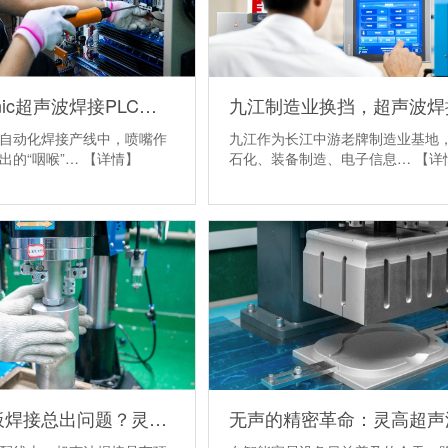
破解Apsonic超声波焊接PLC通信故障：精准维修与长效预防之道
自动化焊接产线中，喷嘴作
九江作为长江中游老牌制造业基地
出的“咽喉”…
【详情】
石化、装备制造、电子信息…
【详
车顶遮阳板焊接总出问题？灵高帮您搞定泰索迡克焊头设计缺陷