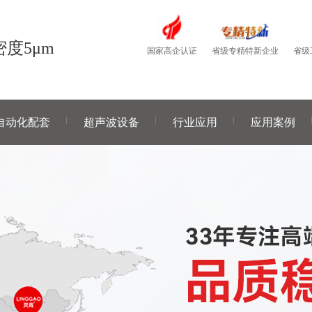
度5μm
国家高企认证
省级
省级专精特新企业
自动化配套
超声波设备
行业应用
应用案例