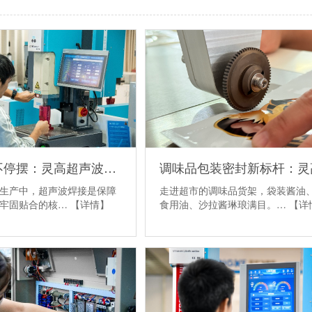
口罩产线不停摆：灵高超声波破解必诺设备参数跳变难题
走进超市的调味品货架，袋装酱油
生产中，超声波焊接是保障
食用油、沙拉酱琳琅满目。…
【详
条牢固贴合的核…
【详情】