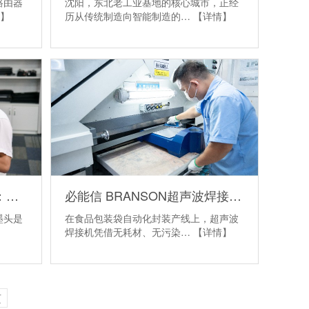
路由器
沈阳，东北老工业基地的核心城市，正经
】
历从传统制造向智能制造的…
【详情】
精密打印背后的“隐形功臣”：灵高超声波焊接如何让喷墨头支架更可靠？
必能信 BRANSON超声波焊接继电器失效怎么办？灵高超声波“四步维修法”精准破局
墨头是
在食品包装袋自动化封装产线上，超声波
】
焊接机凭借无耗材、无污染…
【详情】
页