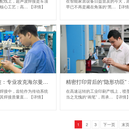
在智能家居设备日益普及的今天，
配线上，超声波焊接是车顶
早已不再是藏在角落的“黑…
【详情
的核心工艺：高…
【详情】
灵高超声波：专业攻克海尔曼Herrmann焊接机电路板短路难题
焊接中，齿轮作为传动系统
在高速运转的工业印刷产线上，喷
，其焊接质量直…
【详情】
当之无愧的“画笔”，而承…
【详情
1
2
3
下一页
末