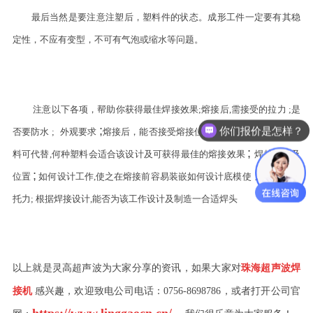
最后当然是要注意注塑后，塑料件的状态。成形工件一定要有其稳
定性，不应有变型，不可有气泡或缩水等问题。
注意以下各项，帮助你获得最佳焊接效果;
熔接后,需接受的拉力
;是
;
你们报价是怎样？
否要防水
;
外观要求
熔接后，能否接受熔接位外溢胶
;
有否其它近似塑
;
料可代替,何种塑料会适合该设计及可
获得最佳的熔接效果
焊接设计及
;
位置
如何设计工作,使之在熔接前容易装嵌如何设计底模使
之有最佳承
托力;
根据焊接设计,能否为该工作设计及制造一合适焊头
以上就是灵高超声波为大家分享的资讯，如果大家对
珠海超声波焊
感兴趣，欢迎致电公司电话：
0756-8698786
，或者打开公司官
接机
https://www.linggaocn.cn/