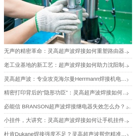
无声的精密革命：灵高超声波焊接如何重塑路由器外壳制造？
老工业基地的新工艺：超声波焊接如何助力沈阳制造转型？
灵高超声波：专业攻克海尔曼Herrmann焊接机电路板短路难题
精密打印背后的“隐形功臣”：灵高超声波焊接如何让喷墨头支架更可靠？
必能信 BRANSON超声波焊接继电器失效怎么办？灵高超声波“四步维修法”精准破局
小挂件，大讲究：灵高超声波焊接如何让手机挂件更“抗造”？
杜肯Dukane焊接强度不足？灵高超声波帮您精准破局