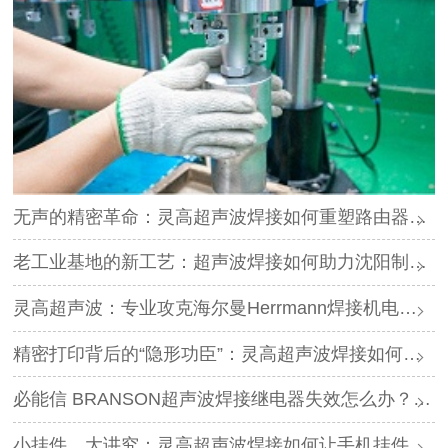
无声的精密革命：灵高超声波焊接如何重塑路由器外壳制造？
老工业基地的新工艺：超声波焊接如何助力沈阳制造转型？
灵高超声波：专业攻克海尔曼Herrmann焊接机电路板短路难题
精密打印背后的“隐形功臣”：灵高超声波焊接如何让喷墨头支架更可靠？
必能信 BRANSON超声波焊接继电器失效怎么办？灵高超声波“四步维修法”精准破局
小挂件，大讲究：灵高超声波焊接如何让手机挂件更“抗造”？