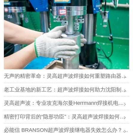
无声的精密革命：灵高超声波焊接如何重塑路由器外壳制造？
老工业基地的新工艺：超声波焊接如何助力沈阳制造转型？
灵高超声波：专业攻克海尔曼Herrmann焊接机电路板短路难题
精密打印背后的“隐形功臣”：灵高超声波焊接如何让喷墨头支架更可靠？
必能信 BRANSON超声波焊接继电器失效怎么办？灵高超声波“四步维修法”精准破局