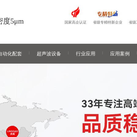
度5μm
国家高企认证
省级
省级专精特新企业
自动化配套
超声波设备
行业应用
应用案例