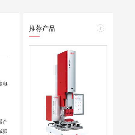
推荐产品
+
输电
器产
械振