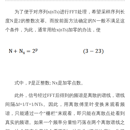
为了便于对序列
x(nTs)
进行
FFT
处理，希望采样序列长
度
N
是
2
的整数次幂。而按前面方法确定的
N
一般不满足这
个条件，为此，通常用给
x(nTs)
加零的办法，使
式中，
P
是正整数
; Nx
是加零点数。
此外，信号经过
FFT
后得到的频谐是离散的谱线，谱线
间隔∆
f=1/T=1/NTs
。因此，用离散傅里叶变换来观看频
谐，只能通过一个“栅栏”来观看，即只能在离散点处看到
真实的频谱。如果一个频率分量恰巧落在两个离散谱线之