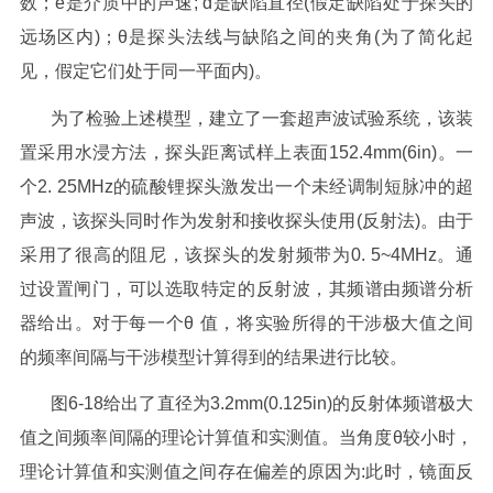
数；e是介质中的声速; d是缺陷直径(假定缺陷处于探头的
远场区内)；θ是探头法线与缺陷之间的夹角(为了简化起
见，假定它们处于同一平面内)。
为了检验上述模型，建立了一套超声波试验系统，该装
置采用水浸方法，探头距离试样上表面152.4mm(6in)。一
个2. 25MHz的硫酸锂探头激发出一个未经调制短脉冲的超
声波，该探头同时作为发射和接收探头使用(反射法)。由于
采用了很高的阻尼，该探头的发射频带为0. 5~4MHz。通
过设置闸门，可以选取特定的反射波，其频谱由频谱分析
器给出。对于每一个
θ
值，将实验所得的干涉极大值之间
的频率间隔与干涉模型计算得到的结果进行比较。
图6-18给出了直径为3.2mm(0.125in)的反射体频谱极大
值之间频率间隔的理论计算值和实测值。当角度θ较小时，
理论计算值和实测值之间存在偏差的原因为:此时，镜面反