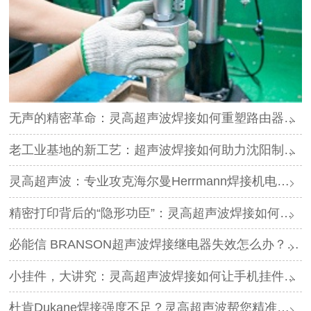
无声的精密革命：灵高超声波焊接如何重塑路由器外壳制造？
老工业基地的新工艺：超声波焊接如何助力沈阳制造转型？
灵高超声波：专业攻克海尔曼Herrmann焊接机电路板短路难题
精密打印背后的“隐形功臣”：灵高超声波焊接如何让喷墨头支架更可靠？
必能信 BRANSON超声波焊接继电器失效怎么办？灵高超声波“四步维修法”精准破局
小挂件，大讲究：灵高超声波焊接如何让手机挂件更“抗造”？
杜肯Dukane焊接强度不足？灵高超声波帮您精准破局