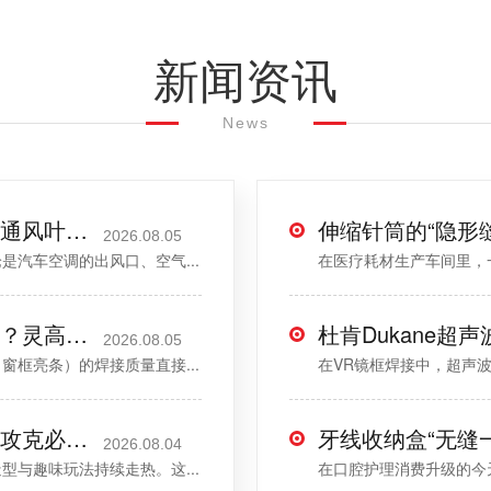
新闻资讯
News
静音又高效：灵高超声波焊接如何让通风叶片“脱胎换骨”？
2026.08.05
汽车空调的出风口、空气...
在医疗耗材生产车间里，
海尔曼超声波焊接装饰条变形怎么办？灵高“四步法”精准修复
2026.08.05
框亮条）的焊接质量直接...
在VR镜框焊接中，超声波
遥控飞机玩具焊接遇堵点？灵高帮您攻克必能信焊接设备冷却难题
2026.08.04
与趣味玩法持续走热。这...
在口腔护理消费升级的今