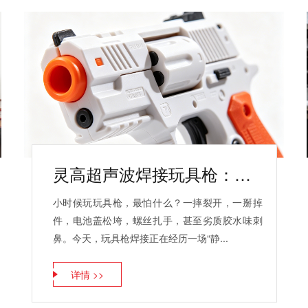
灵高超声波焊接玩具枪：告别胶水，更安全、更酷、更耐用
小时候玩玩具枪，最怕什么？一摔裂开，一掰掉
件，电池盖松垮，螺丝扎手，甚至劣质胶水味刺
鼻。今天，玩具枪焊接正在经历一场“静...
详情 >>