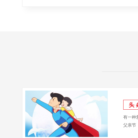
头 
有一种
父亲节