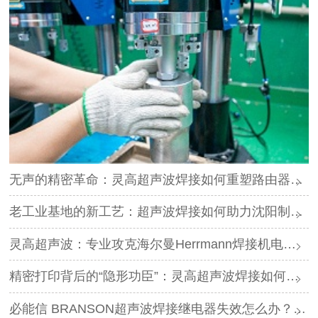
无声的精密革命：灵高超声波焊接如何重塑路由器外壳制造？
老工业基地的新工艺：超声波焊接如何助力沈阳制造转型？
灵高超声波：专业攻克海尔曼Herrmann焊接机电路板短路难题
精密打印背后的“隐形功臣”：灵高超声波焊接如何让喷墨头支架更可靠？
必能信 BRANSON超声波焊接继电器失效怎么办？灵高超声波“四步维修法”精准破局