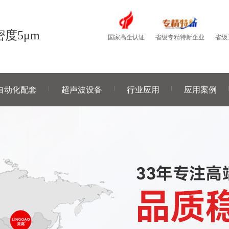
度5μm
国家高企认证
省级
省级专精特新企业
自动化配套
超声波设备
行业应用
应用案例