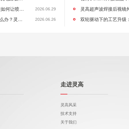
精密打印背后的“隐形功臣”：灵高超声波焊接如何让喷墨头支架更可靠？
灵高超声波焊接后视镜
2026.06.29
必能信 BRANSON超声波焊接继电器失效怎么办？灵高超声波“四步维修法”精准破局
2026.06.26
走进灵高
灵高风采
技术支持
关于我们