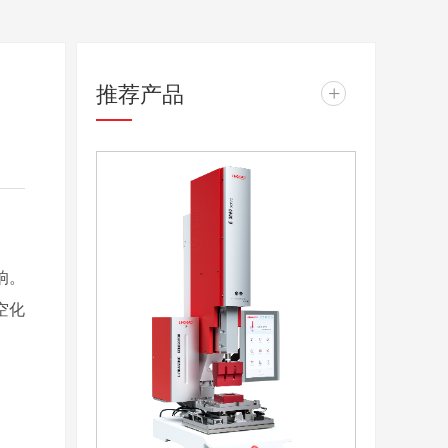
推荐产品
+
响。
空化