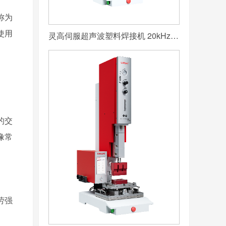
称为
使用
灵高伺服超声波塑料焊接机 20kHz 2000/3000W K3000 Servo
的交
像常
劳强