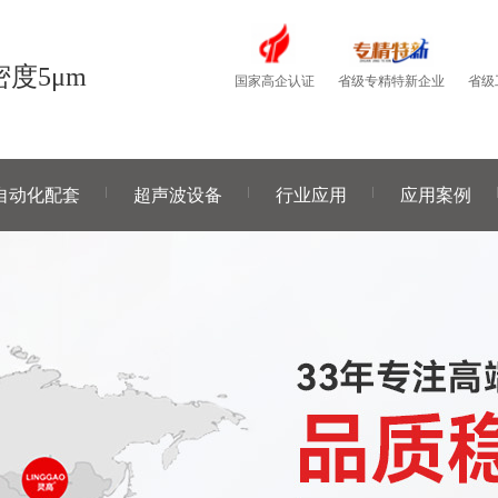
度5μm
国家高企认证
省级
省级专精特新企业
自动化配套
超声波设备
行业应用
应用案例