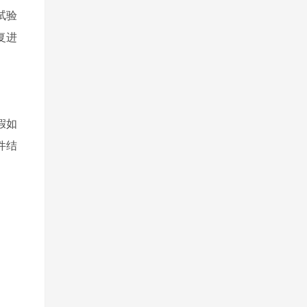
试验
复进
假如
件结