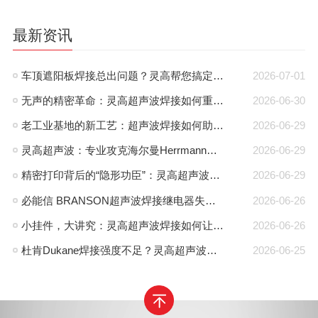
最新资讯
车顶遮阳板焊接总出问题？灵高帮您搞定泰索迡克焊头设计缺陷
2026-07-01
无声的精密革命：灵高超声波焊接如何重塑路由器外壳制造？
2026-06-30
老工业基地的新工艺：超声波焊接如何助力沈阳制造转型？
2026-06-29
灵高超声波：专业攻克海尔曼Herrmann焊接机电路板短路难题
2026-06-29
精密打印背后的“隐形功臣”：灵高超声波焊接如何让喷墨头支架更可靠？
2026-06-29
必能信 BRANSON超声波焊接继电器失效怎么办？灵高超声波“四步维修法”精准破局
2026-06-26
小挂件，大讲究：灵高超声波焊接如何让手机挂件更“抗造”？
2026-06-26
杜肯Dukane焊接强度不足？灵高超声波帮您精准破局
2026-06-25