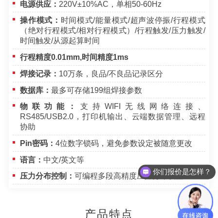
电源供应：
220V±10%AC，单相50-60Hz
操作模式：
时间模式
/能量模式/超声波停振/行程模式
（绝对行程模式/相对行程模式）/行程触发/压力触发/
时间触发/从源起算时间
行程精度0.01mm,时间精度1ms
焊接记录：
10万条，良品/不良品记录区分
数据库：
最多可存储199组焊接参数
物联功能：
支持WIFI无线网络连接、
RS485/USB2.0，打印机输出、云端数据管理、远程
协助
Pin密码：
4位数字锁码，避免参数设定被随意更改
语言：
中文/英文等
你们报价是怎样？
压力
分布控制：
可编程多段高精度压力分布设置
可以做代理 / 经销商吗？
产品特点