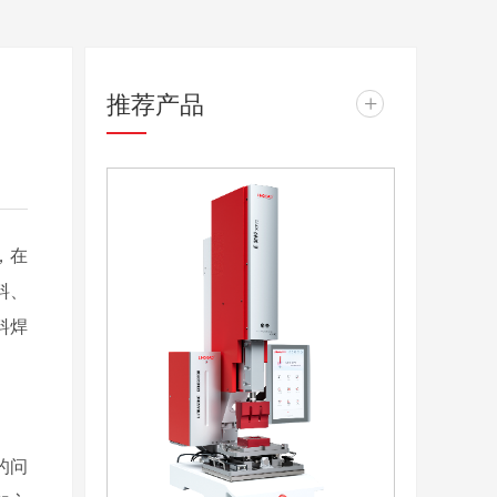
推荐产品
+
，在
料、
料焊
的问