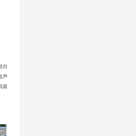
链自
超声
找最