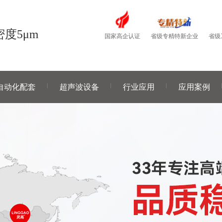
度5μm
国家高企认证
省级
省级专精特新企业
自动化配套
超声波设备
行业应用
应用案例