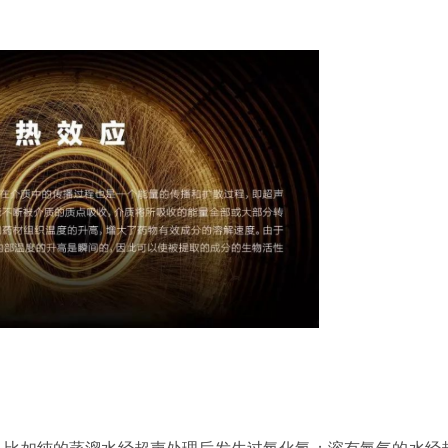
。比如纯的蒸溜水经超声处理后发生过氧化氢；溶有氮气的水经