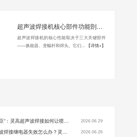
超声波焊接机核心部件功能剖析：换能器、变幅杆、焊头
超声波焊接机的核心性能取决于三大关键部件
——换能器、变幅杆和焊头。它们...
【详情+】
精密打印背后的“隐形功臣”：灵高超声波焊接如何让喷墨头支架更可靠？
2026.06.29
必能信 BRANSON超声波焊接继电器失效怎么办？灵高超声波“四步维修法”精准破局
2026.06.26