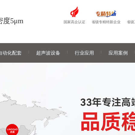
度5μm
国家高企认证
省级
省级专精特新企业
自动化配套
超声波设备
行业应用
应用案例