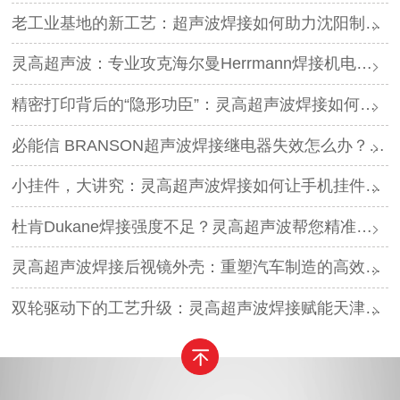
老工业基地的新工艺：超声波焊接如何助力沈阳制造转型？
灵高超声波：专业攻克海尔曼Herrmann焊接机电路板短路难题
精密打印背后的“隐形功臣”：灵高超声波焊接如何让喷墨头支架更可靠？
必能信 BRANSON超声波焊接继电器失效怎么办？灵高超声波“四步维修法”精准破局
小挂件，大讲究：灵高超声波焊接如何让手机挂件更“抗造”？
杜肯Dukane焊接强度不足？灵高超声波帮您精准破局
灵高超声波焊接后视镜外壳：重塑汽车制造的高效与美学
双轮驱动下的工艺升级：灵高超声波焊接赋能天津汽车与电子产业