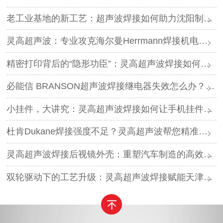
老工业基地的新工艺：超声波焊接如何助力沈阳制造转型？
灵高超声波：专业攻克海尔曼Herrmann焊接机电路板短路难题
精密打印背后的“隐形功臣”：灵高超声波焊接如何让喷墨头支架更可靠？
必能信 BRANSON超声波焊接继电器失效怎么办？灵高超声波“四步维修法”精准破局
小挂件，大讲究：灵高超声波焊接如何让手机挂件更“抗造”？
杜肯Dukane焊接强度不足？灵高超声波帮您精准破局
灵高超声波焊接后视镜外壳：重塑汽车制造的高效与美学
双轮驱动下的工艺升级：灵高超声波焊接赋能天津汽车与电子产业