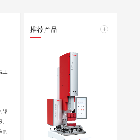
推荐产品
+
洗工
的钢
液。
殊的