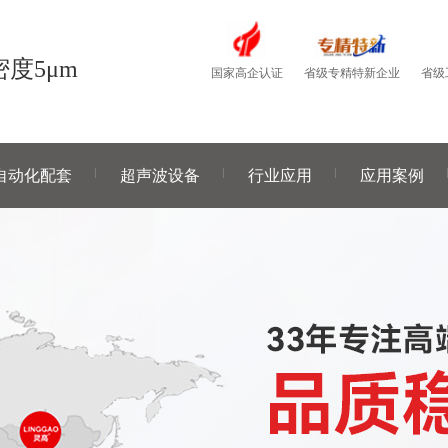
度5μm
国家高企认证
省级
省级专精特新企业
自动化配套
超声波设备
行业应用
应用案例