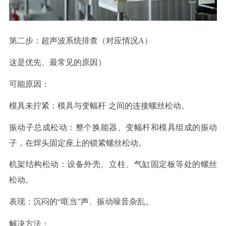
第二步：超声波系统排查（对应情况
A）
这是优先、最常见的原因）
可能原因
：
模具未拧紧
：模具与
变幅杆
之间的连接螺丝松动。
振动子总成松动
：整个换能器、变幅杆和模具组成的振动
子，在焊头固定座上的锁紧螺丝松动。
机架结构松动
：设备外壳、立柱、气缸固定板等处的螺丝
松动。
表现
：沉闷的
“哐当”声、振动噪音杂乱。
解决方法
：