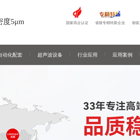
度5μm
国家高企认证
省级
省级专精特新企业
自动化配套
超声波设备
行业应用
应用案例