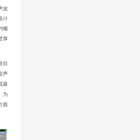
声波
设计
的嘴
壁厚
链自
超声
找最
。为
方面