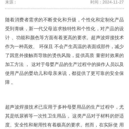
来源：
时间：2024-11-27
随着消费者需求的不断变化和升
级，
个性
化和定制化产品
受到青
睐，新一代父母追求独特性和个性化，对产品的
设
计
、功
能和颜色等方面有着更高的要求。
超声波
焊
接技术
作为一种
高效、
环保且
不会产生高温的表面或部
件，
减少
了因意外接触而导致的烫伤风险
，
提供高质
量密封效果的
加工方法
，
这对于
母婴产品的生产过程中的操
作人员以及
使用产品的婴幼儿和
母亲来说，都提供了更可靠的安全保
障 。
超声波焊接技术已应
用于多种母婴用品
的生产过程中
，尤
其是纸尿裤等一次
性卫
生用品
。这类产品对于材料的
舒
适
度、安全性和耐用性有着极高的要求。然而，
在
实
际使
用