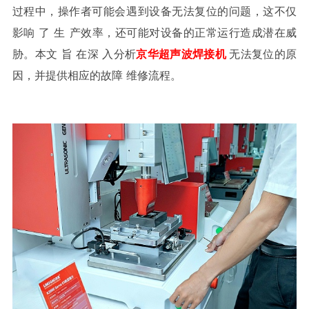
过程中，操作
者可能
会遇到设备无法复位
的
问题，这不仅
影响
了
生
产
效率，还
可能对设备的正常运行造
成潜在威
胁。本文
旨
在深
入分
析
京华超声波焊接机
无法
复
位的
原
因
，并提供相应
的故障
维
修流程
。