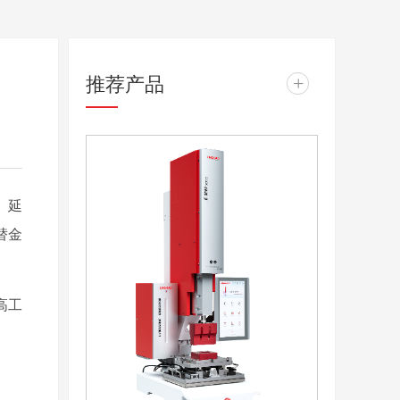
推荐产品
+
、延
替金
高工