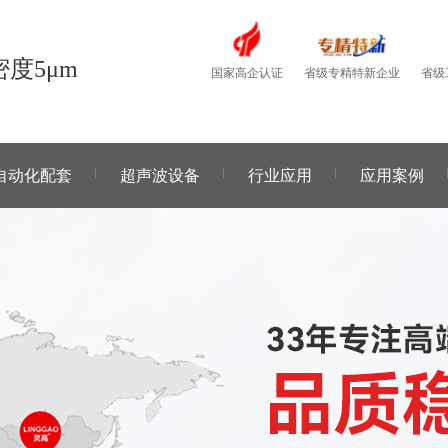
度5μm
国家高企认证
省级
省级专精特新企业
自动化配套
超声波设备
行业应用
应用案例