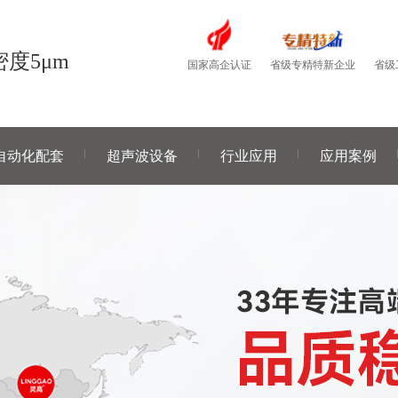
度5μm
国家高企认证
省级
省级专精特新企业
自动化配套
超声波设备
行业应用
应用案例