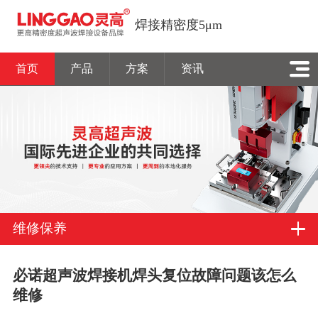
焊接精密度5μm
首页
产品
方案
资讯
维修保养
必诺超声波焊接机焊头复位故障问题该怎么
维修