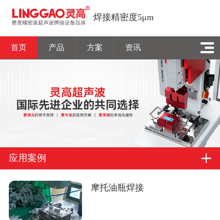
焊接精密度5μm
首页
产品
方案
资讯
应用案例
摩托油瓶焊接