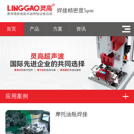
焊接精密度5μm
首页
产品
方案
资讯
应用案例
摩托油瓶焊接