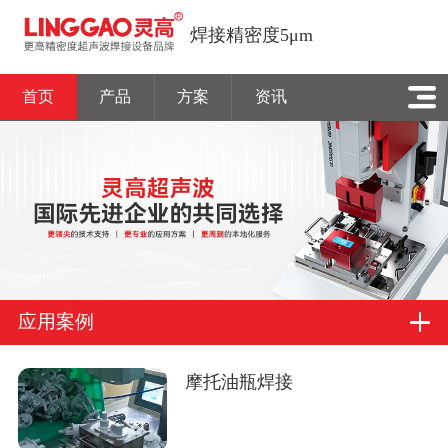
焊接精密度5μm
首页
产品
方案
资讯
应用案例
摩托油瓶焊接