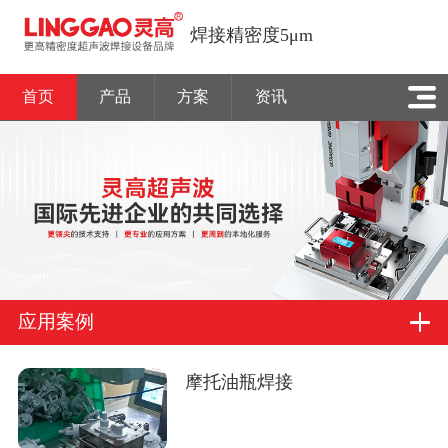
焊接精密度5μm
首页
产品
方案
资讯
应用案例
摩托油瓶焊接