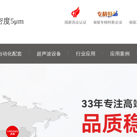
度5μm
国家高企认证
省级
省级专精特新企业
自动化配套
超声波设备
行业应用
应用案例