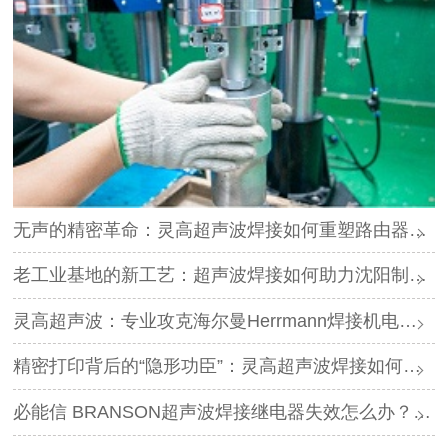
无声的精密革命：灵高超声波焊接如何重塑路由器外壳制造？
老工业基地的新工艺：超声波焊接如何助力沈阳制造转型？
灵高超声波：专业攻克海尔曼Herrmann焊接机电路板短路难题
精密打印背后的“隐形功臣”：灵高超声波焊接如何让喷墨头支架更可靠？
必能信 BRANSON超声波焊接继电器失效怎么办？灵高超声波“四步维修法”精准破局