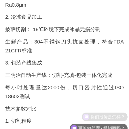
Ra0.8μm
2.
冷冻食品加工
披萨切割：
-18℃
环境下完成冰晶无损分割
生鲜产品：
304
不锈钢刀头抗菌处理，符合
FDA
21CFR
标准
3.
包装产线集成
三明治自动生产线：切割
-
充填
-
包装一体化完成
每小时处理量达
2000
份，切口密封性通过
ISO
18602
测试
技术参数对比
你们报价是怎样？
1.
切割精度
可以做代理 / 经销商吗？