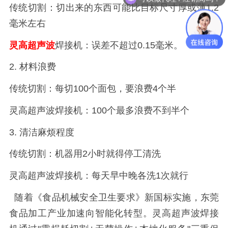
传统切割：切出来的东西可能比目标尺寸厚或薄
1.2
毫米左右
灵高超声波
焊接机
：误差不超过
0.15
毫米
。
2.
材料浪费
传统切割：每切
100
个面包，要浪费
4
个半
灵高超声波焊接机
：
100
个最多浪费不到半个
3.
清洁麻烦程度
传统切割：机器用
2
小时就得停工清洗
灵高超声波焊接机
：每天早中晚各洗
1
次就行
随着《食品机械安全卫生要求》新国标实施，东莞
食品加工产业加速向智能化转型。
灵高超声波焊接