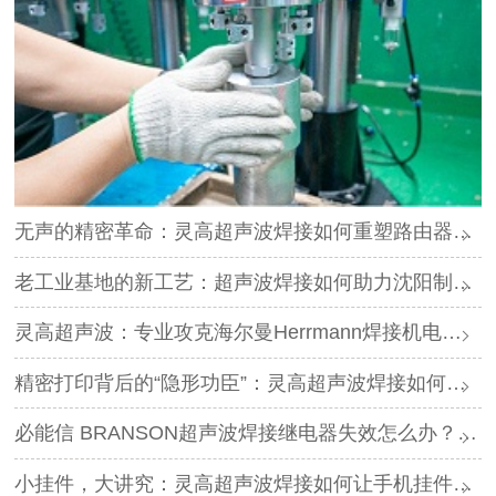
无声的精密革命：灵高超声波焊接如何重塑路由器外壳制造？
老工业基地的新工艺：超声波焊接如何助力沈阳制造转型？
灵高超声波：专业攻克海尔曼Herrmann焊接机电路板短路难题
精密打印背后的“隐形功臣”：灵高超声波焊接如何让喷墨头支架更可靠？
必能信 BRANSON超声波焊接继电器失效怎么办？灵高超声波“四步维修法”精准破局
小挂件，大讲究：灵高超声波焊接如何让手机挂件更“抗造”？