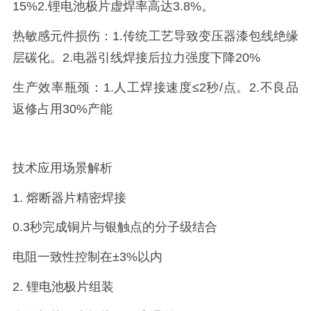
15%
2.
锂电池极片虚焊率高达
3.8%。
热敏感元件损伤：
1.
传统工艺导致变压器漆包线绝缘
层碳化
。
2.
电器引线焊接后拉力强度下降
20%
生产效率瓶颈：
1.
人工焊接速度
≤2
秒
/
点
。
2.
不良品
返修占用
30%
产能
技术应用场景解析
1.
熔断器片精密焊接
0.3
秒完成铜片与银触点的分子级结合
电阻一致性控制在
±3%
以内
2.
锂电池极片组装