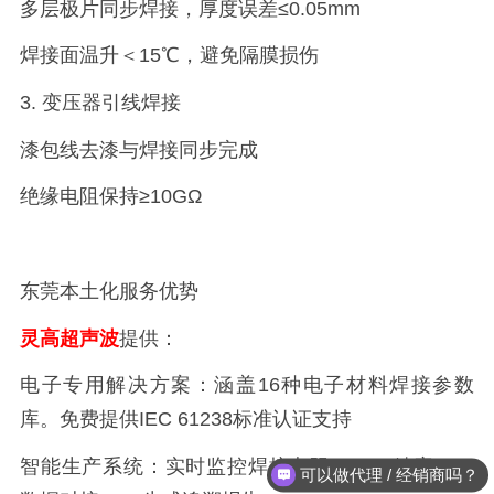
多层极片同步焊接，厚度误差
≤0.05mm
焊接面温升＜
15℃
，避免隔膜损伤
3.
变压器引线焊接
漆包线去漆与焊接同步完成
绝缘电阻保持
≥10GΩ
东莞本土化服务优势
灵高超声波
提供：
电子专用解决方案：涵盖
16
种电子材料焊接参数
库
。
免费提供
IEC 61238
标准认证支持
智能生产系统：实时监控焊接电阻（
±1%
精度）
。
可以做代理 / 经销商吗？