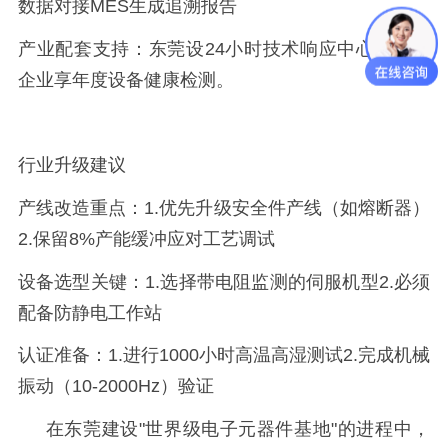
数据对接
MES
生成追溯报告
产业配套支持：
东莞
设
24
小时技术响应中心
。
本地
企业享年度设备健康检测
。
行业升级建议
产线改造重点：
1.
优先升级安全件产线（如熔断器）
2.
保留
8%
产能缓冲应对工艺调试
设备选型关键：
1.
选择带电阻监测的伺服机型
2.
必须
配备防静电工作站
认证准备：
1.
进行
1000
小时高温高湿测试
2.
完成机械
振动（
10-2000Hz
）验证
在东莞建设
"
世界级电子元器件基地
"
的进程中，