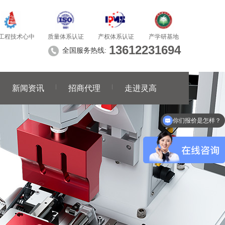
质量体系认证
产学研基地
工程技术心中
产权体系认证
13612231694
全国服务热线:
新闻资讯
招商代理
走进灵高
你们报价是怎样？