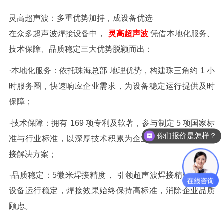
灵高
超声波：多重优势加持，成设备优选
在众多超声波焊接设备中，
灵高
超声波
凭借本地化服务、
技术保障、品质稳定三大优势脱颖而出：
·
本地化服务：依托珠海
总部
地理优势，构建珠三角约
1
小
时服务圈，快速响应企业需求，为设备稳定运行提供及时
保障；
·
技术保障：拥有
169
项专利及软著，参与制定
5
项国家标
你们报价是怎样？
准与行业标准，以深厚技术积累为企业提供专业可靠的焊
可以做代理 / 经销商吗？
接解决方案；
·
品质稳定：
5
微米焊接精度，
引领超声波焊接精密时代，
设备运行稳定，焊接效果始终保持高标准，消除企业品质
顾虑。