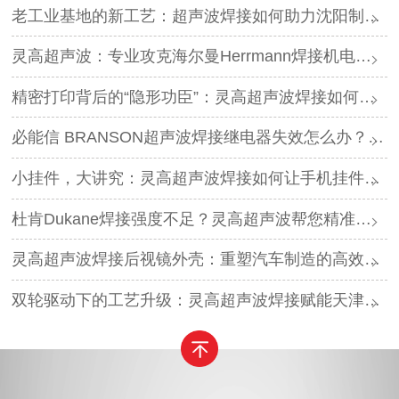
老工业基地的新工艺：超声波焊接如何助力沈阳制造转型？
灵高超声波：专业攻克海尔曼Herrmann焊接机电路板短路难题
精密打印背后的“隐形功臣”：灵高超声波焊接如何让喷墨头支架更可靠？
必能信 BRANSON超声波焊接继电器失效怎么办？灵高超声波“四步维修法”精准破局
小挂件，大讲究：灵高超声波焊接如何让手机挂件更“抗造”？
杜肯Dukane焊接强度不足？灵高超声波帮您精准破局
灵高超声波焊接后视镜外壳：重塑汽车制造的高效与美学
双轮驱动下的工艺升级：灵高超声波焊接赋能天津汽车与电子产业