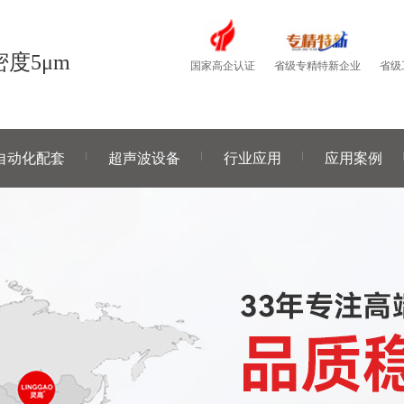
度5μm
国家高企认证
省级
省级专精特新企业
自动化配套
超声波设备
行业应用
应用案例