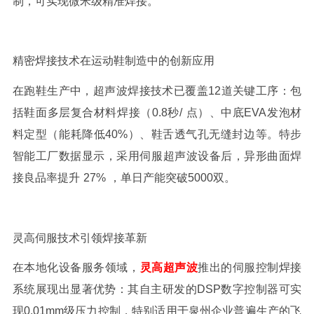
制，可实现微米级精准焊接。
精密焊接技术在运动鞋制造中的创新应用
在跑鞋生产中，超声波焊接技术已覆盖
12
道关键工序：包
括鞋面多层复合材料焊接（
0.8
秒
/
点）、中底
EVA
发泡材
料定型（能耗降低
40%
）、鞋舌透气孔无缝封边等。特步
智能工厂数据显示，采用伺服超声波设备后，异形曲面焊
接良品率提升
27%
，单日产能突破
5000
双。
灵高伺服技术引领焊接革新
在本地化设备服务领域，
灵高超声波
推出的伺服控制焊接
系统展现出显著优势：其自主研发的
DSP
数字控制器可实
现
0.01mm
级压力控制，特别适用于泉州企业普遍生产的飞