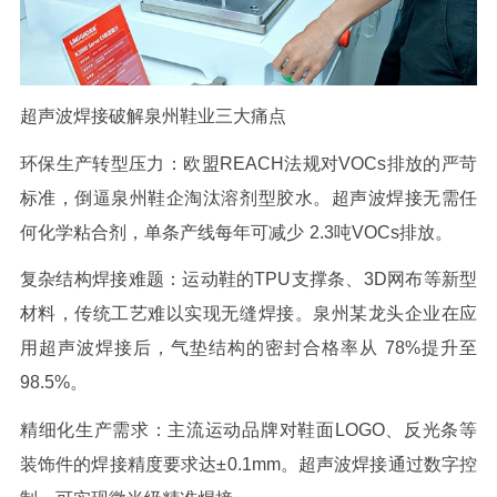
超声波焊接破解泉州鞋业三大痛点
环保生产转型压力：欧盟
REACH
法规对
VOCs
排放的严苛
标准，倒逼泉州鞋企淘汰溶剂型胶水。超声波焊接无需任
何化学粘合剂，单条产线每年可减少
2.3
吨
VOCs
排放。
复杂结构焊接难题：运动鞋的
TPU
支撑条、
3D
网布等新型
材料，传统工艺难以实现无缝焊接。泉州某龙头企业在应
用超声波焊接后，气垫结构的密封合格率从
78%
提升至
98.5%
。
精细化生产需求：主流运动品牌对鞋面
LOGO
、反光条等
装饰件的焊接精度要求达±
0.1mm
。超声波焊接通过数字控