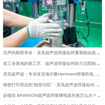
无声的精密革命：灵高超声波焊接如何重塑路由器外壳制造？
老工业基地的新工艺：超声波焊接如何助力沈阳制造转型？
灵高超声波：专业攻克海尔曼Herrmann焊接机电路板短路难题
精密打印背后的“隐形功臣”：灵高超声波焊接如何让喷墨头支架更可靠？
必能信 BRANSON超声波焊接继电器失效怎么办？灵高超声波“四步维修法”精准破局