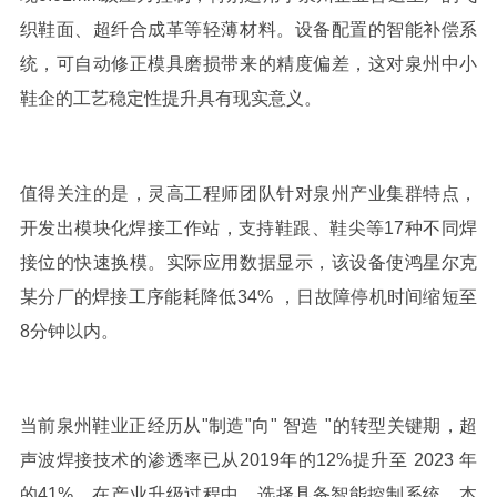
织鞋面、超纤合成革等轻薄材料。设备配置的智能补偿系
统，可自动修正模具磨损带来的精度偏差，这对泉州中小
鞋企的工艺稳定性提升具有现实意义。
值得关注的是，灵高工程师团队针对泉州产业集群特点，
开发出模块化焊接工作站，支持鞋跟、鞋尖等
17
种不同焊
接位的快速换模。实际应用数据显示，该设备使鸿星尔克
某分厂的焊接工序能耗降低
34%
，日故障停机时间缩短至
8
分钟以内。
当前泉州鞋业正经历从
"
制造
"
向
"
智造
"
的转型关键期，超
声波焊接技术的渗透率已从
2019
年的
12%
提升至
2023
年
的
41%
。在产业升级过程中，选择具备智能控制系统、本