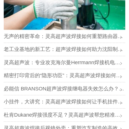
无声的精密革命：灵高超声波焊接如何重塑路由器外壳制造？
老工业基地的新工艺：超声波焊接如何助力沈阳制造转型？
灵高超声波：专业攻克海尔曼Herrmann焊接机电路板短路难题
精密打印背后的“隐形功臣”：灵高超声波焊接如何让喷墨头支架更可靠？
必能信 BRANSON超声波焊接继电器失效怎么办？灵高超声波“四步维修法”精准破局
小挂件，大讲究：灵高超声波焊接如何让手机挂件更“抗造”？
杜肯Dukane焊接强度不足？灵高超声波帮您精准破局
灵高超声波焊接后视镜外壳：重塑汽车制造的高效与美学