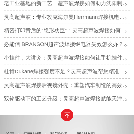
老工业基地的新工艺：超声波焊接如何助力沈阳制造转型？
灵高超声波：专业攻克海尔曼Herrmann焊接机电路板短路难题
精密打印背后的“隐形功臣”：灵高超声波焊接如何让喷墨头支架更可靠？
必能信 BRANSON超声波焊接继电器失效怎么办？灵高超声波“四步维修法”精准破局
小挂件，大讲究：灵高超声波焊接如何让手机挂件更“抗造”？
杜肯Dukane焊接强度不足？灵高超声波帮您精准破局
灵高超声波焊接后视镜外壳：重塑汽车制造的高效与美学
双轮驱动下的工艺升级：灵高超声波焊接赋能天津汽车与电子产业