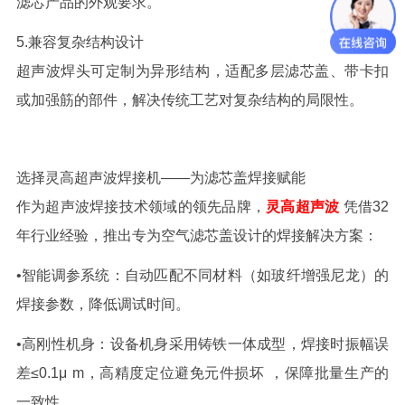
滤芯产品的外观要求。
5.
兼容复杂结构设计
超声波焊头可定制为异形结构，适配多层滤芯盖、带卡扣
或加强筋的部件，解决传统工艺对复杂结构的局限性。
选择灵高超声波焊接机
——为滤芯盖
焊接
赋能
作为超声波焊接技术领域的领先品牌，
灵高超声波
凭借
32
年行业经验，推出专为空气滤芯盖设计的焊接解决方案：
•智能调参系统：
自动匹配不同材料（如玻纤增强尼龙）的
焊接参数，降低调试时间。
•高刚性机身：
设备机身采用铸铁一体成型，焊接时振幅误
差
≤
0.1
μ
m
，高精度定位避免元件损坏
，
保障批量生产的
一致性。