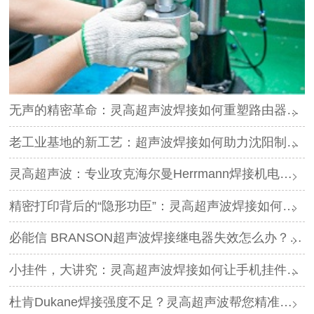
无声的精密革命：灵高超声波焊接如何重塑路由器外壳制造？
老工业基地的新工艺：超声波焊接如何助力沈阳制造转型？
灵高超声波：专业攻克海尔曼Herrmann焊接机电路板短路难题
精密打印背后的“隐形功臣”：灵高超声波焊接如何让喷墨头支架更可靠？
必能信 BRANSON超声波焊接继电器失效怎么办？灵高超声波“四步维修法”精准破局
小挂件，大讲究：灵高超声波焊接如何让手机挂件更“抗造”？
杜肯Dukane焊接强度不足？灵高超声波帮您精准破局