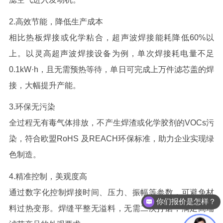
2.
高效节能，降低生产成本
相比热板焊接或化学粘合，超声波焊接能耗降低
60%
以
上。以灵高超声波
焊接
设备为例，单次焊接耗电量不足
0.1kW
·
h
，且无需预热等待，单日可完成上万件滤芯盖的焊
接，大幅提升产能。
3.
环保无污染
全过程无有毒气体排放，不产生焊渣或化学胶剂的
VOCs
污
染，符合欧盟
RoHS
及
REACH
环保标准，助力企业实现绿
色制造。
4.
精准控制，美观度高
你们报价是怎样？
通过数字化控制焊接时间、压力、振幅等参数，可避免材
可以做代理 / 经销商吗？
料过热变形。焊缝平整无溢料，无需二次打磨，满足高端