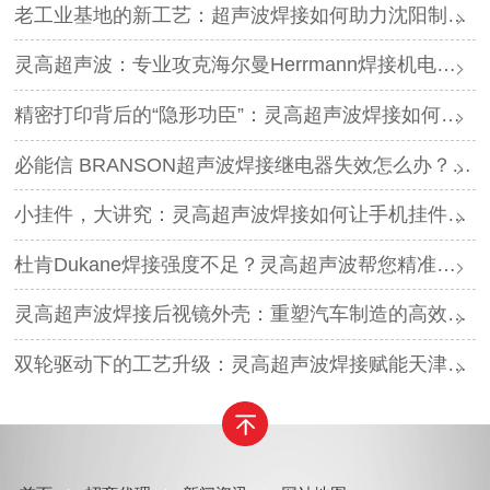
老工业基地的新工艺：超声波焊接如何助力沈阳制造转型？
灵高超声波：专业攻克海尔曼Herrmann焊接机电路板短路难题
精密打印背后的“隐形功臣”：灵高超声波焊接如何让喷墨头支架更可靠？
必能信 BRANSON超声波焊接继电器失效怎么办？灵高超声波“四步维修法”精准破局
小挂件，大讲究：灵高超声波焊接如何让手机挂件更“抗造”？
杜肯Dukane焊接强度不足？灵高超声波帮您精准破局
灵高超声波焊接后视镜外壳：重塑汽车制造的高效与美学
双轮驱动下的工艺升级：灵高超声波焊接赋能天津汽车与电子产业