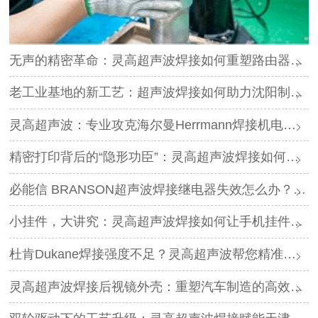
无声的精密革命：灵高超声波焊接如何重塑路由器外壳制造？
老工业基地的新工艺：超声波焊接如何助力沈阳制造转型？
灵高超声波：专业攻克海尔曼Herrmann焊接机电路板短路难题
精密打印背后的“隐形功臣”：灵高超声波焊接如何让喷墨头支架更可靠？
必能信 BRANSON超声波焊接继电器失效怎么办？灵高超声波“四步维修法”精准破局
小挂件，大讲究：灵高超声波焊接如何让手机挂件更“抗造”？
杜肯Dukane焊接强度不足？灵高超声波帮您精准破局
灵高超声波焊接后视镜外壳：重塑汽车制造的高效与美学