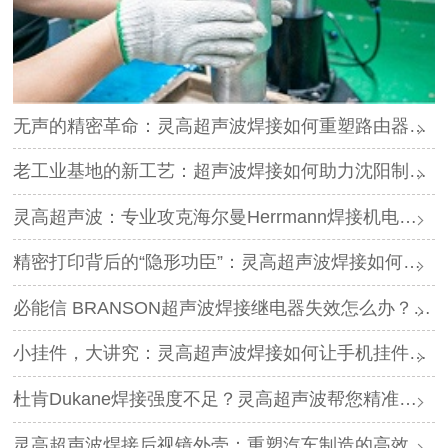
无声的精密革命：灵高超声波焊接如何重塑路由器外壳制造？
老工业基地的新工艺：超声波焊接如何助力沈阳制造转型？
灵高超声波：专业攻克海尔曼Herrmann焊接机电路板短路难题
精密打印背后的“隐形功臣”：灵高超声波焊接如何让喷墨头支架更可靠？
必能信 BRANSON超声波焊接继电器失效怎么办？灵高超声波“四步维修法”精准破局
小挂件，大讲究：灵高超声波焊接如何让手机挂件更“抗造”？
杜肯Dukane焊接强度不足？灵高超声波帮您精准破局
灵高超声波焊接后视镜外壳：重塑汽车制造的高效与美学