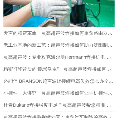
无声的精密革命：灵高超声波焊接如何重塑路由器外壳制造？
老工业基地的新工艺：超声波焊接如何助力沈阳制造转型？
灵高超声波：专业攻克海尔曼Herrmann焊接机电路板短路难题
精密打印背后的“隐形功臣”：灵高超声波焊接如何让喷墨头支架更可靠？
必能信 BRANSON超声波焊接继电器失效怎么办？灵高超声波“四步维修法”精准破局
小挂件，大讲究：灵高超声波焊接如何让手机挂件更“抗造”？
杜肯Dukane焊接强度不足？灵高超声波帮您精准破局
灵高超声波焊接后视镜外壳：重塑汽车制造的高效与美学