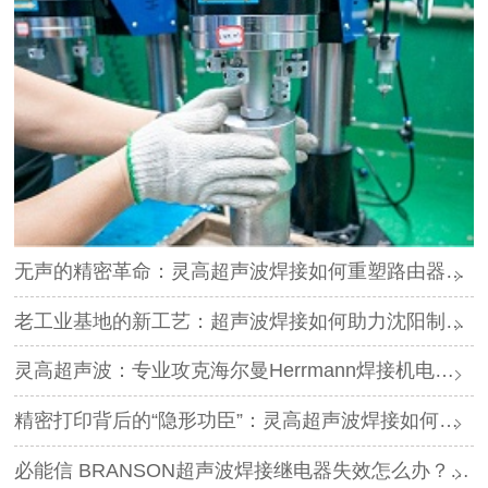
无声的精密革命：灵高超声波焊接如何重塑路由器外壳制造？
老工业基地的新工艺：超声波焊接如何助力沈阳制造转型？
灵高超声波：专业攻克海尔曼Herrmann焊接机电路板短路难题
精密打印背后的“隐形功臣”：灵高超声波焊接如何让喷墨头支架更可靠？
必能信 BRANSON超声波焊接继电器失效怎么办？灵高超声波“四步维修法”精准破局