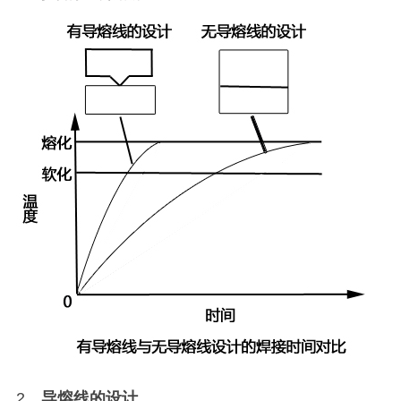
2、
导熔线的设计