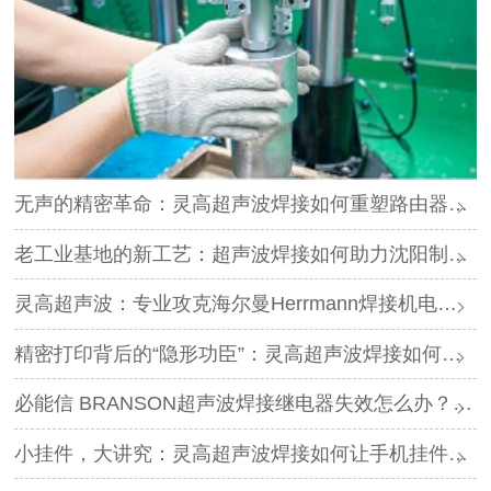
无声的精密革命：灵高超声波焊接如何重塑路由器外壳制造？
老工业基地的新工艺：超声波焊接如何助力沈阳制造转型？
灵高超声波：专业攻克海尔曼Herrmann焊接机电路板短路难题
精密打印背后的“隐形功臣”：灵高超声波焊接如何让喷墨头支架更可靠？
必能信 BRANSON超声波焊接继电器失效怎么办？灵高超声波“四步维修法”精准破局
小挂件，大讲究：灵高超声波焊接如何让手机挂件更“抗造”？