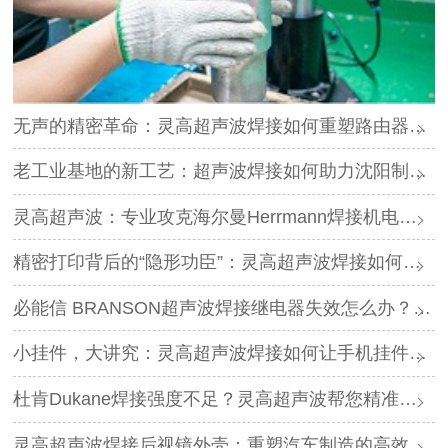
无声的精密革命：灵高超声波焊接如何重塑路由器外壳制造？
老工业基地的新工艺：超声波焊接如何助力沈阳制造转型？
灵高超声波：专业攻克海尔曼Herrmann焊接机电路板短路难题
精密打印背后的“隐形功臣”：灵高超声波焊接如何让喷墨头支架更可靠？
必能信 BRANSON超声波焊接继电器失效怎么办？灵高超声波“四步维修法”精准破局
小挂件，大讲究：灵高超声波焊接如何让手机挂件更“抗造”？
杜肯Dukane焊接强度不足？灵高超声波帮您精准破局
灵高超声波焊接后视镜外壳：重塑汽车制造的高效与美学