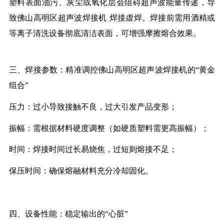
塑料表面油污、灰尘或氧化层会阻碍超声波能量传递，导
致
佛山高明区
超声波焊接机
焊接虚焊。焊接前需用酒精或
等离子清洗设备彻底清洁表面
，
可增强摩擦熔合效果。
三、焊接参数：精准调控
佛山高明区
超声波焊接机
的
“
黄金
组合
”
压力：过小导致接触不良，过大引发产品变形；
振幅：需根据材料硬度调整（如硬质塑料需更高振幅）；
时间：焊接时间过长易烧焦，过短则熔接不足；
保压时间：确保熔融材料充分冷却固化。
四、设备性能：稳定输出的
“
心脏
”