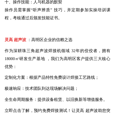
十、操作技能：人与机器的默契
操作员需掌握
“
听声辨质
”
技巧，并定期参加实操培训课
程，考核通过后颁发技能证书。
灵高
超声波
：高明区企业的信赖之选
作为
深耕珠三角
超声波
焊接机领域
32
年的佼佼者
，拥有
18000
㎡研发生产基地
，
我们为高明区客户提供三大核心
优势：
定制化方案：根据产品特性免费设计焊接工艺路线；
极速响应：技术团队到达现场解决问题；
全生命周期服务：提供设备租赁、以旧换新等增值服务。
立即
点击了解
，预约免费焊接测试！让
灵高
超声波助您突