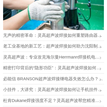
无声的精密革命：灵高超声波焊接如何重塑路由器外壳制造？
老工业基地的新工艺：超声波焊接如何助力沈阳制造转型？
灵高超声波：专业攻克海尔曼Herrmann焊接机电路板短路难题
精密打印背后的“隐形功臣”：灵高超声波焊接如何让喷墨头支架更可靠？
必能信 BRANSON超声波焊接继电器失效怎么办？灵高超声波“四步维修法”精准破局
小挂件，大讲究：灵高超声波焊接如何让手机挂件更“抗造”？
杜肯Dukane焊接强度不足？灵高超声波帮您精准破局