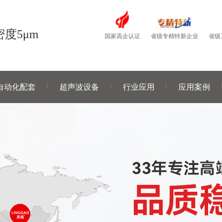
度5μm
国家高企认证
省级
省级专精特新企业
自动化配套
超声波设备
行业应用
应用案例