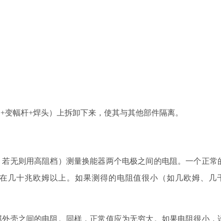
器
+变幅杆+焊头）上拆卸下来，使其与其他部件隔离。
，若无则用高阻档）测量换能器两个电极之间的电阻。一个正常
少在几十兆欧姆以上。如果测得的电阻值很小（如几欧姆、几
属外壳之间的电阻。同样，正常值应为无穷大。如果电阻很小，