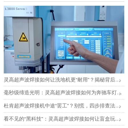
灵高超声波焊接如何让洗地机更“耐用”？揭秘背后的核心工艺
毫秒级缔造光明：灵高超声波焊接如何为奔驰车灯注入灵魂
杜肯超声波焊接机中途“罢工”？别慌，四步排查法让设备“起死回生”
看不见的“黑科技”：灵高超声波焊接如何让盲盒玩具更“香”？