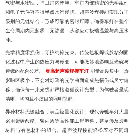
气密与水密性，捍卫灯内乾坤。
车灯内部精密的光学组件
和电子元件容不得半点水汽侵扰。超声波焊接能实现分子
级别的无缝结合，形成可靠的密封屏障，确保车灯在整个
生命周期内无起雾、无渗漏，从容应对极端温差与高压水
冲。
光学精度零损伤，守护纯粹光束。
传统热板焊或胶粘剂固
化过程中产生的热应力与形变，可能微妙地影响反光碗与
透镜的配合公差。
灵高超声波焊接
车灯
能量高度集中、热
影响区极小，不会对灯罩的光学曲面造成热损伤或尺寸偏
移，确保每一束光线都严格遵循设计光型，为驾驶者呈现
清晰、均匀且不炫目的照明视野。
异种材料无缝融合，满足轻量化设计。
现代奔驰车灯大量
采用聚碳酸酯、聚丙烯等高性能工程塑料，甚至涉及透明
材料与有色材料的组合。超声波焊接能轻松应对不同熔