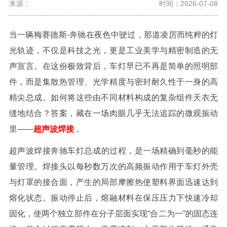
来源：
时间：2026-07-08
当一辆梅赛德斯
-
奔驰在夜色中驶过，那道凌厉而纯粹的灯
光轨迹，不仅是科技之光，更是工业美学与精密制造的无
声宣言。在这份极致背后，车灯早已不再是简单的照明部
件，而是集散热管理、光学精度与密封耐久性于一身的高
精尖总成。如何将这些由不同材料构成的复杂组件天衣无
缝地结合？答案，藏在一场肉眼几乎无法追踪的微观振动
里——
超声波焊接
。
超声波焊接奔驰车灯
总成的过程，是一场精确到毫秒的能
量管理。焊接头以每秒数万次的高频振动作用于车灯外壳
与灯罩的接合面，产生的局部摩擦热使塑料界面迅速达到
熔化状态。振动停止后，熔融材料在保压压力下快速冷却
固化，使两个独立部件在分子层面实现
“合二为一”的固态连