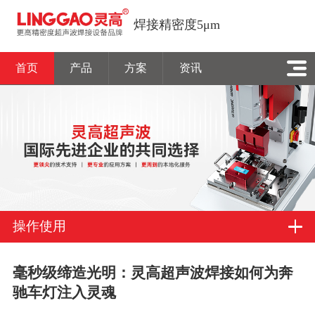
焊接精密度5μm
首页
产品
方案
资讯
操作使用
毫秒级缔造光明：灵高超声波焊接如何为奔
驰车灯注入灵魂